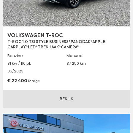
VOLKSWAGEN T-ROC
T-ROC 1.0 TSI STYLE BUSINESS*PANODAK*APPLE
CARPLAY*LED*TREKHAAK*CAMERA*
Benzine
Manueel
81 kw / 110 pk
37 250 km
05/2023
€
22 400
Marge
BEKIJK