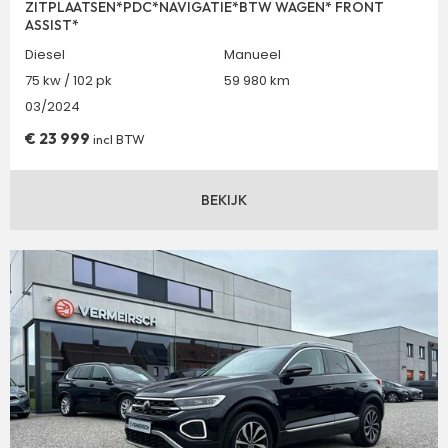
ZITPLAATSEN*PDC*NAVIGATIE*BTW WAGEN* FRONT
ASSIST*
Diesel
Manueel
75 kw / 102 pk
59 980 km
03/2024
€
23 999
incl BTW
BEKIJK