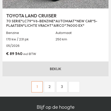
TOYOTA LAND CRUISER
70 SERIE*LC79*V6-BENZINE*AUTOMAAT*NEW CAR*5-
PLAATSEN*LICHTE VRACHT*AIRCO*74000 EX*
Benzine
Automaat
170 kw / 231 pk
250 km
05/2026
€
89 540
incl BTW
BEKIJK
1
2
3
Blijf op de hoogte