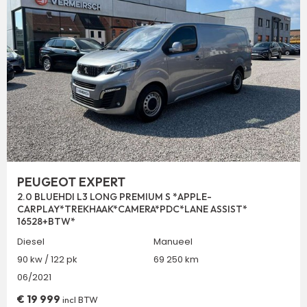
PEUGEOT EXPERT
2.0 BLUEHDI L3 LONG PREMIUM S *APPLE-
CARPLAY*TREKHAAK*CAMERA*PDC*LANE ASSIST*
16528+BTW*
Diesel
Manueel
90 kw / 122 pk
69 250 km
06/2021
€
19 999
incl BTW