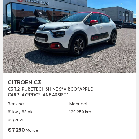
CITROEN C3
C3 1.2I PURETECH SHINE S*AIRCO*APPLE
CARPLAY*PDC*LANE ASSIST*
Benzine
Manueel
61 kw / 83 pk
129 250 km
09/2021
€
7 250
Marge