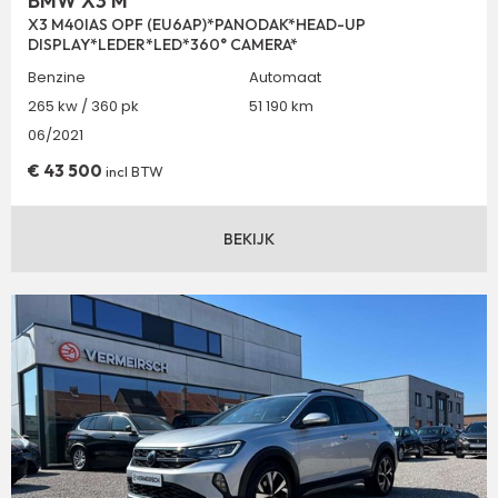
BMW X3 M
X3 M40IAS OPF (EU6AP)*PANODAK*HEAD-UP
DISPLAY*LEDER*LED*360° CAMERA*
Benzine
Automaat
265 kw / 360 pk
51 190 km
06/2021
€
43 500
incl BTW
BEKIJK