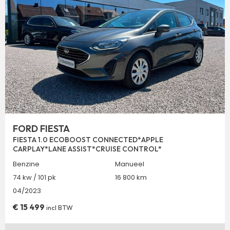
FORD FIESTA
FIESTA 1.0 ECOBOOST CONNECTED*APPLE
CARPLAY*LANE ASSIST*CRUISE CONTROL*
Benzine
Manueel
74 kw / 101 pk
16 800 km
04/2023
€
15 499
incl BTW