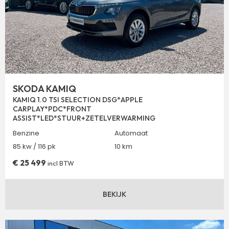
SKODA KAMIQ
KAMIQ 1.0 TSI SELECTION DSG*APPLE
CARPLAY*PDC*FRONT
ASSIST*LED*STUUR+ZETELVERWARMING
Benzine
Automaat
85 kw / 116 pk
10 km
€
25 499
incl BTW
BEKIJK