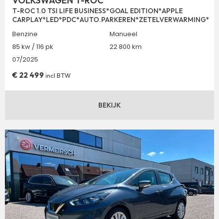
VOLKSWAGEN T-ROC
T-ROC 1.0 TSI LIFE BUSINESS*GOAL EDITION*APPLE
CARPLAY*LED*PDC*AUTO.PARKEREN*ZETELVERWARMING*
Benzine
Manueel
85 kw / 116 pk
22 800 km
07/2025
€
22 499
incl BTW
BEKIJK