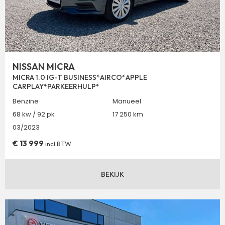
NISSAN MICRA
MICRA 1.0 IG-T BUSINESS*AIRCO*APPLE
CARPLAY*PARKEERHULP*
Benzine
Manueel
68 kw / 92 pk
17 250 km
03/2023
€
13 999
incl BTW
BEKIJK