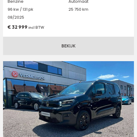
Benzine
Automaat
96 kw / 131 pk
25 750 km
08/2025
€
32 999
incl BTW
BEKIJK