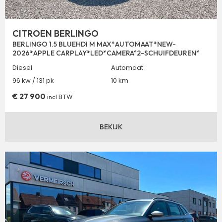
CITROEN BERLINGO
BERLINGO 1.5 BLUEHDI M MAX*AUTOMAAT*NEW-
2026*APPLE CARPLAY*LED*CAMERA*2-SCHUIFDEUREN*
Diesel
Automaat
96 kw / 131 pk
10 km
€
27 900
incl BTW
BEKIJK