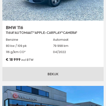
BMW 116
116IA*AUTOMAAT*APPLE-CARPLAY*CAMERA*
Benzine
Automaat
80 kw / 109 pk
79 998 km
116 g/km CO²
04/2022
€
18 999
incl BTW
BEKIJK