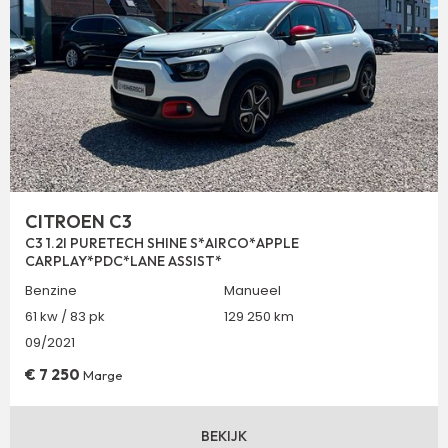
CITROEN C3
C3 1.2I PURETECH SHINE S*AIRCO*APPLE
CARPLAY*PDC*LANE ASSIST*
Benzine
Manueel
61 kw / 83 pk
129 250 km
09/2021
€
7 250
Marge
BEKIJK