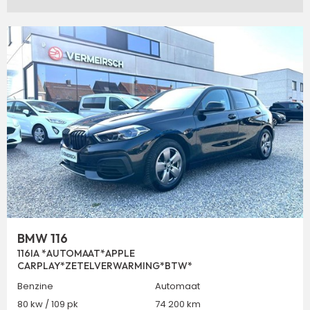
BMW 116
116IA *AUTOMAAT*APPLE
CARPLAY*ZETELVERWARMING*BTW*
Benzine
Automaat
80 kw / 109 pk
74 200 km